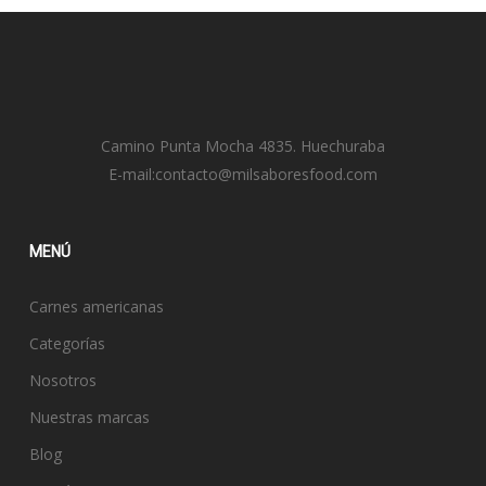
Camino Punta Mocha 4835. Huechuraba
E-mail:
contacto@milsaboresfood.com
MENÚ
Carnes americanas
Categorías
Nosotros
Nuestras marcas
Blog