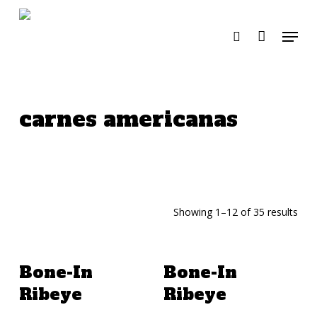
Skip
to
Menu
search
main
content
carnes americanas
Showing 1–12 of 35 results
Añadir A La Cotización
Añadir A La Cotización
Bone-In
Bone-In
Ribeye
Ribeye