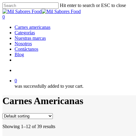
Skip
Hit enter to search or ESC to close
to
Close
main
Search
search
0
content
Menu
Carnes americanas
Categorías
Nuestras marcas
Nosotros
Contáctanos
Blog
facebook
linkedin
instagram
search
0
was successfully added to your cart.
Carnes Americanas
Showing 1–12 of 39 results