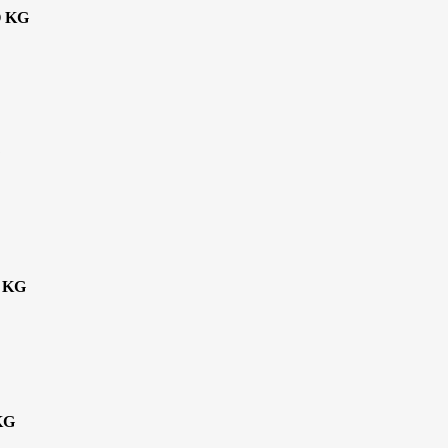
 KG
 KG
KG