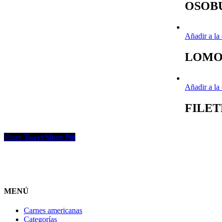
OSOBU
Añadir a la
LOMO 
Añadir a la
FILET
Share
Tweet
Share
Pin
MENÚ
Carnes americanas
Categorías