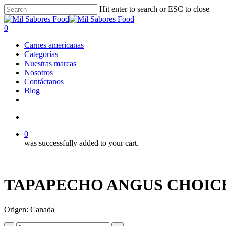
Skip
Hit enter to search or ESC to close
to
Close
main
Search
search
0
content
Menu
Carnes americanas
Categorías
Nuestras marcas
Nosotros
Contáctanos
Blog
facebook
linkedin
instagram
search
0
was successfully added to your cart.
TAPAPECHO ANGUS CHOICE
Origen: Canada