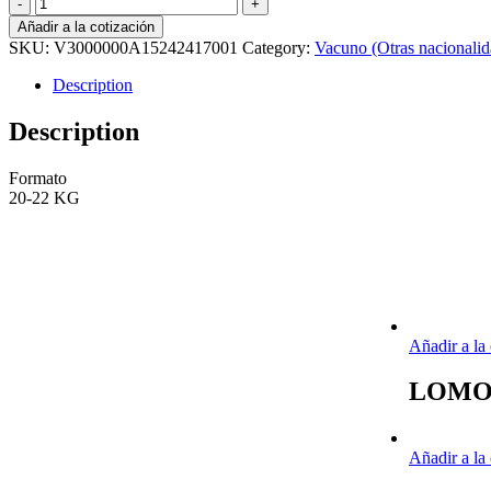
TAPAPECHO
ANGUS
Añadir a la cotización
CHOICE
SKU:
V3000000A15242417001
Category:
Vacuno (Otras nacionalid
CANADA
KG
Description
(C)
quantity
Description
Formato
20-22 KG
Añadir a la
LOMO 
Añadir a la