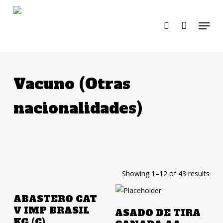
Skip
to
Menu
search
main
content
Vacuno (Otras
nacionalidades)
Showing 1–12 of 43 results
Añadir A La Cotización
ABASTERO CAT
Añadir A La Cotización
V IMP BRASIL
ASADO DE TIRA
KG (C)