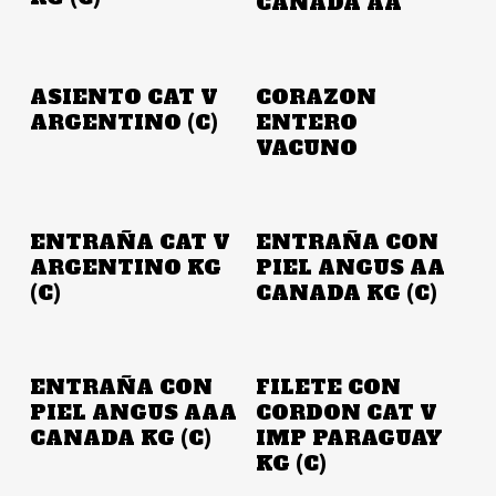
CANADA AA
Añadir A La Cotización
Añadir A La Cotización
ASIENTO CAT V
CORAZON
ARGENTINO (C)
ENTERO
VACUNO
Añadir A La Cotización
Añadir A La Cotización
ENTRAÑA CAT V
ENTRAÑA CON
ARGENTINO KG
PIEL ANGUS AA
(C)
CANADA KG (C)
Añadir A La Cotización
Añadir A La Cotización
ENTRAÑA CON
FILETE CON
PIEL ANGUS AAA
CORDON CAT V
CANADA KG (C)
IMP PARAGUAY
KG (C)