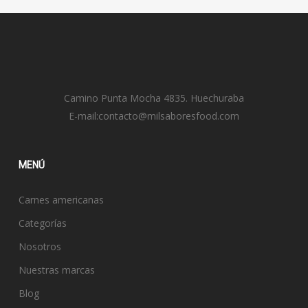
Camino Punta Mocha 4835. Huechuraba
E-mail:
contacto@milsaboresfood.com
MENÚ
Carnes americanas
Categorías
Nosotros
Nuestras marcas
Blog