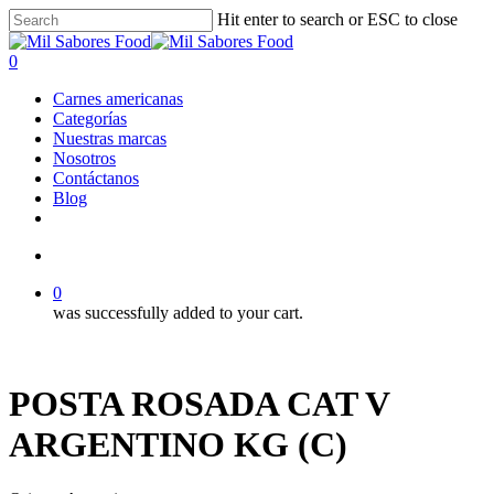
Skip
Hit enter to search or ESC to close
to
Close
main
Search
search
0
content
Menu
Carnes americanas
Categorías
Nuestras marcas
Nosotros
Contáctanos
Blog
facebook
linkedin
instagram
search
0
was successfully added to your cart.
POSTA ROSADA CAT V
ARGENTINO KG (C)