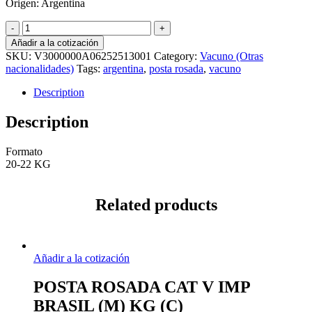
Origen: Argentina
POSTA
ROSADA
Añadir a la cotización
CAT
SKU:
V3000000A06252513001
Category:
Vacuno (Otras
V
nacionalidades)
Tags:
argentina
,
posta rosada
,
vacuno
ARGENTINO
KG
Description
(C)
quantity
Description
Formato
20-22 KG
Related products
Añadir a la cotización
POSTA ROSADA CAT V IMP
BRASIL (M) KG (C)