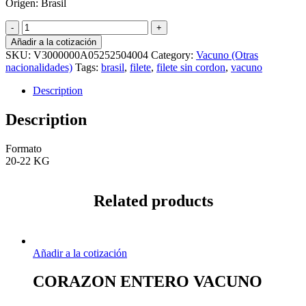
Origen: Brasil
FILETE
SIN
Añadir a la cotización
CORDON
SKU:
V3000000A05252504004
Category:
Vacuno (Otras
CAT
nacionalidades)
Tags:
brasil
,
filete
,
filete sin cordon
,
vacuno
V
IMP
Description
BRASIL
(M)
Description
KG
(C)
Formato
quantity
20-22 KG
Related products
Añadir a la cotización
CORAZON ENTERO VACUNO