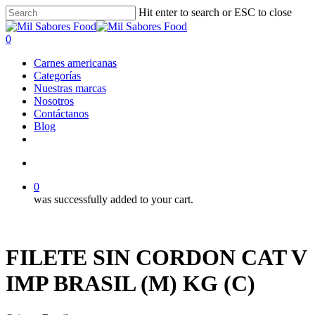
Skip
Hit enter to search or ESC to close
to
Close
main
Search
search
0
content
Menu
Carnes americanas
Categorías
Nuestras marcas
Nosotros
Contáctanos
Blog
facebook
linkedin
instagram
search
0
was successfully added to your cart.
FILETE SIN CORDON CAT V
IMP BRASIL (M) KG (C)