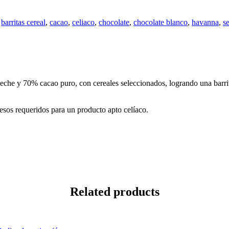
,
barritas cereal
,
cacao
,
celiaco
,
chocolate
,
chocolate blanco
,
havanna
,
s
che y 70% cacao puro, con cereales seleccionados, logrando una barrita 
cesos requeridos para un producto apto celíaco.
Related products