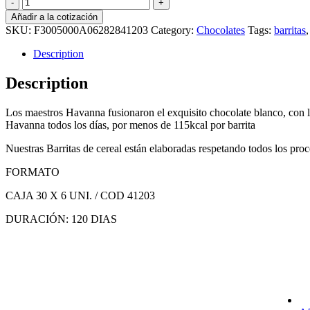
Barrita
de
Añadir a la cotización
Cereal
SKU:
F3005000A06282841203
Category:
Chocolates
Tags:
barritas
Surtidas
SIN
Description
TACC
x
Description
6
und
Los maestros Havanna fusionaron el exquisito chocolate blanco, con le
quantity
Havanna todos los días, por menos de 115kcal por barrita
Nuestras Barritas de cereal están elaboradas respetando todos los pro
FORMATO
CAJA 30 X 6 UNI. / COD 41203
DURACIÓN: 120 DIAS