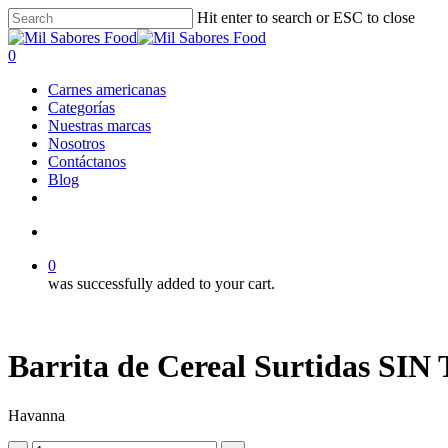
Skip
Hit enter to search or ESC to close
to
Close
main
Search
search
0
content
Menu
Carnes americanas
Categorías
Nuestras marcas
Nosotros
Contáctanos
Blog
facebook
linkedin
instagram
search
0
was successfully added to your cart.
Barrita de Cereal Surtidas SIN
Havanna