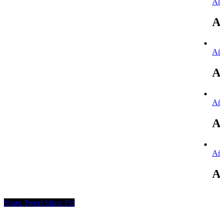
Añ
A
Añ
A
Añ
A
Añ
A
Share
Tweet
Share
Pin