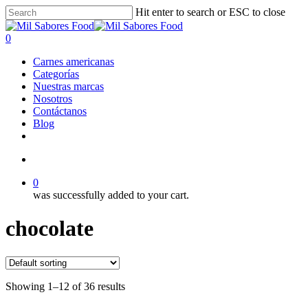
Skip
Hit enter to search or ESC to close
to
Close
main
Search
search
0
content
Menu
Carnes americanas
Categorías
Nuestras marcas
Nosotros
Contáctanos
Blog
facebook
linkedin
instagram
search
0
was successfully added to your cart.
chocolate
Showing 1–12 of 36 results