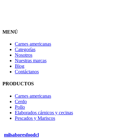
MENÚ
Carnes americanas
Categorías
Nosotros
Nuestras marcas
Blog
Contáctanos
PRODUCTOS
Carnes americanas
Cerdo
Pollo
Elaborados cárnicos y cecinas
Pescados y Mariscos
milsaboresfoodcl