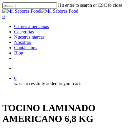
Skip
Hit enter to search or ESC to close
to
Close
main
Search
search
0
content
Menu
Carnes americanas
Categorías
Nuestras marcas
Nosotros
Contáctanos
Blog
facebook
linkedin
instagram
search
0
was successfully added to your cart.
TOCINO LAMINADO
AMERICANO 6,8 KG