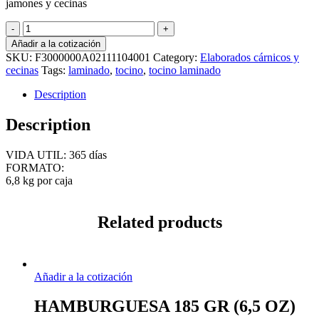
jamones y cecinas
TOCINO
LAMINADO
Añadir a la cotización
AMERICANO
SKU:
F3000000A02111104001
Category:
Elaborados cárnicos y
6,8
cecinas
Tags:
laminado
,
tocino
,
tocino laminado
KG
quantity
Description
Description
VIDA UTIL: 365 días
FORMATO:
6,8 kg por caja
Related products
Añadir a la cotización
HAMBURGUESA 185 GR (6,5 OZ)