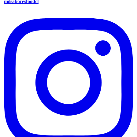
milsaboresfoodcl