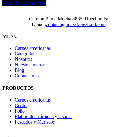
Share
Tweet
Share
Pin
Camino Punta Mocha 4835. Huechuraba
E-mail:
contacto@milsaboresfood.com
MENÚ
Carnes americanas
Categorías
Nosotros
Nuestras marcas
Blog
Contáctanos
PRODUCTOS
Carnes americanas
Cerdo
Pollo
Elaborados cárnicos y cecinas
Pescados y Mariscos