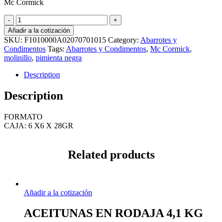
Mc Cormick
PIMIENTA
NEGRA
Añadir a la cotización
MOLINILLO
SKU:
F1010000A02070701015
Category:
Abarrotes y
6
Condimentos
Tags:
Abarrotes y Condimentos
,
Mc Cormick
,
x
molinillo
,
pimienta negra
6
x
Description
28
GR
Description
quantity
FORMATO
CAJA: 6 X6 X 28GR
Related products
Añadir a la cotización
ACEITUNAS EN RODAJA 4,1 KG