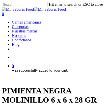
Skip
Hit enter to search or ESC to close
to
Close
main
Search
search
0
content
Menu
Carnes americanas
Categorías
Nuestras marcas
Nosotros
Contáctanos
Blog
facebook
linkedin
instagram
search
0
was successfully added to your cart.
PIMIENTA NEGRA
MOLINILLO 6 x 6 x 28 GR