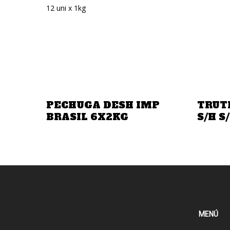
12 uni x 1kg
Añadir A La Cotización
PECHUGA DESH IMP
TRUT
BRASIL 6X2KG
S/H S
MENÚ