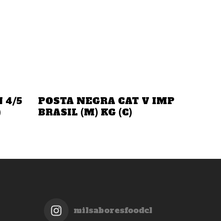
Añadir A La Cotización
 4/5
POSTA NEGRA CAT V IMP
)
BRASIL (M) KG (C)
milsaboresfoodcl