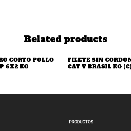
Related products
Añadir A La Cotización
Añadir A La Cotización
RO CORTO POLLO
FILETE SIN CORDON
/P 6X2 KG
CAT V BRASIL KG (C
PRODUCTOS