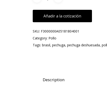
Añadir a la cotización
SKU:
F3000000A05181804001
Category:
Pollo
Tags:
brasil
,
pechuga
,
pechuga deshuesada
,
pol
Description