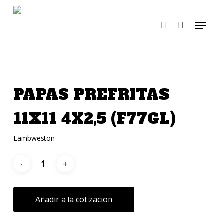
Skip
to
Menu
search
main
content
PAPAS PREFRITAS
11X11 4X2,5 (F77GL)
Lambweston
Añadir a la cotización