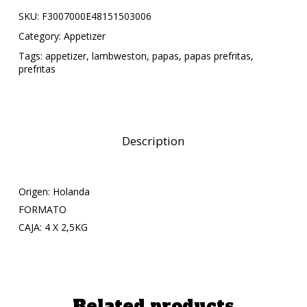
SKU:
F3007000E48151503006
Category:
Appetizer
Tags:
appetizer
,
lambweston
,
papas
,
papas prefritas
,
prefritas
Description
Origen: Holanda
FORMATO
CAJA: 4 X 2,5KG
Related products