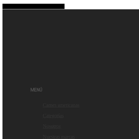
Share
Tweet
Share
Pin
MENÚ
Carnes americanas
Categorías
Nosotros
Nuestras marcas