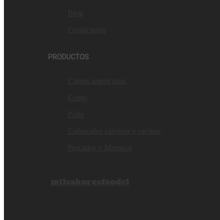
Blog
Contáctanos
PRODUCTOS
Carnes americanas
Cerdo
Pollo
Elaborados cárnicos y cecinas
Pescados y Mariscos
milsaboresfoodcl