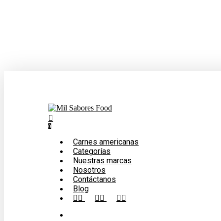
Skip
to
main
content
search
0
Menu
Carnes americanas
Categorías
Nuestras marcas
Nosotros
Contáctanos
Blog
facebook
linkedin
instagram
search