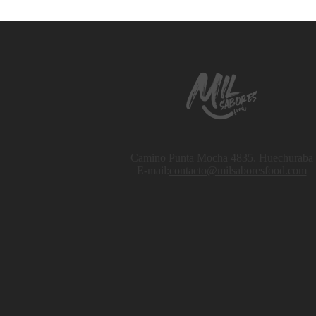
Camino Punta Mocha 4835. Huechuraba
E-mail:
contacto@milsaboresfood.com