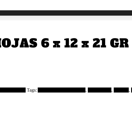
JAS 6 x 12 x 21 GR
y Condimentos
Tags:
Abarrotes y Condimentos
,
Mc Cormick
,
oregano
,