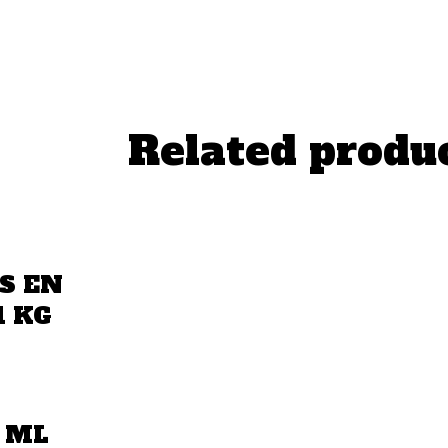
Related produ
S EN
1 KG
 ML