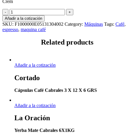
Crem
MAQUINA
CAFE
Añadir a la cotización
ESPRESSO
SKU:
F1000000E05131304002
Category:
Máquinas
Tags:
Café
,
T.A
espresso
,
maquina café
2
GR
Related products
EX3
NEGRA
quantity
Añadir a la cotización
Cortado
Cápsulas Café Cabrales 3 X 12 X 6 GRS
Añadir a la cotización
La Oración
Yerba Mate Cabrales 6X1KG