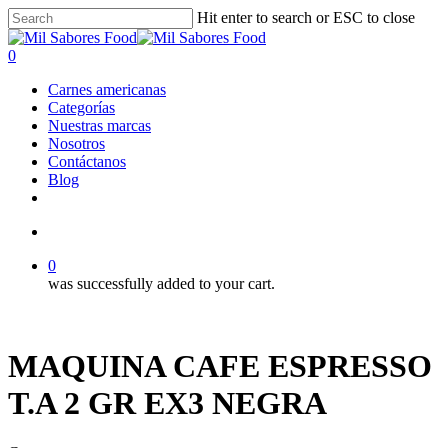
Skip
Hit enter to search or ESC to close
to
Close
main
Search
search
0
content
Menu
Carnes americanas
Categorías
Nuestras marcas
Nosotros
Contáctanos
Blog
facebook
linkedin
instagram
search
0
was successfully added to your cart.
MAQUINA CAFE ESPRESSO
T.A 2 GR EX3 NEGRA