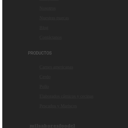
Nosotros
Nuestras marcas
Blog
Contáctanos
PRODUCTOS
Carnes americanas
Cerdo
Pollo
Elaborados cárnicos y cecinas
Pescados y Mariscos
milsaboresfoodcl