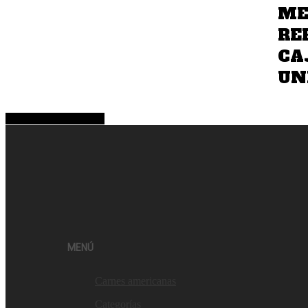
ME
RE
CA
UND
Share
Tweet
Share
Pin
MENÚ
Carnes americanas
Categorías