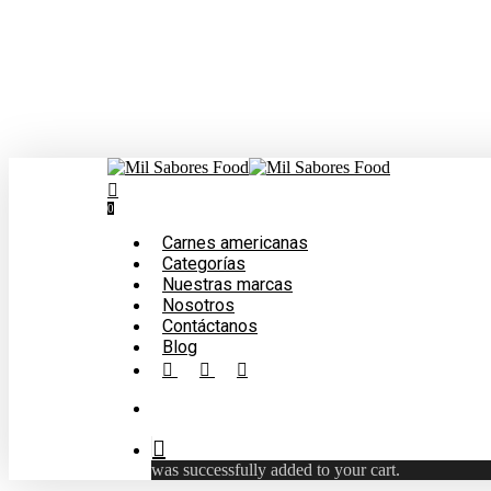
Skip
to
main
content
search
0
Menu
Carnes americanas
Categorías
Nuestras marcas
Nosotros
Contáctanos
Blog
facebook
linkedin
instagram
search
was successfully added to your cart.