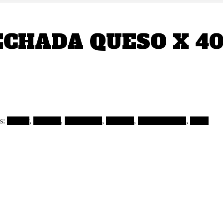
CHADA QUESO X 40 
s:
Bakery
,
croissant
,
Dulce Luna
,
mechada
,
mechada queso
,
queso