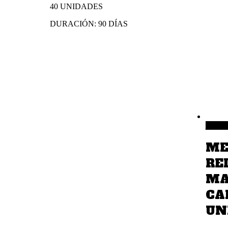
40 UNIDADES
DURACIÓN: 90 DÍAS
Añadir 
ME
RE
MA
CA
UND