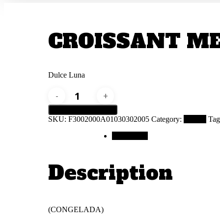
CROISSANT ME
Dulce Luna
CROISSANT
MECHADA
QUESO
Añadir a la cotización
X
SKU:
F3002000A01030302005
Category:
Bakery
Tag
40
(C)
Description
quantity
Description
Hit enter to search or ESC to close
(CONGELADA)