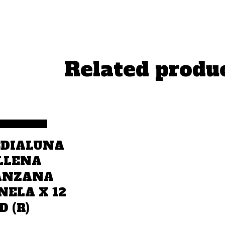
Related produ
a la cotización
DIALUNA
LLENA
NZANA
NELA X 12
 (R)