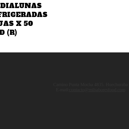
DIALUNAS
FRIGERADAS
JAS X 50
 (R)
Camino Punta Mocha 4835. Huechuraba
E-mail:
contacto@milsaboresfood.com