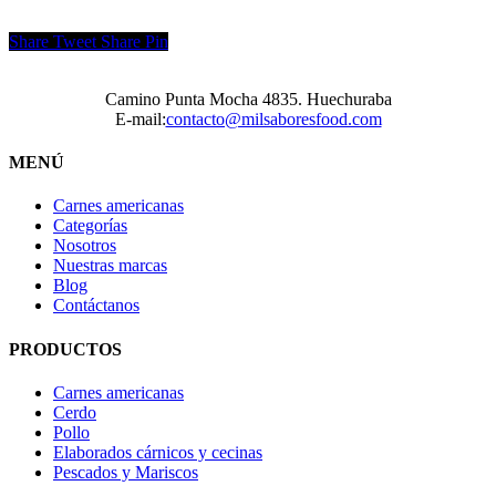
Share
Tweet
Share
Pin
Camino Punta Mocha 4835. Huechuraba
E-mail:
contacto@milsaboresfood.com
MENÚ
Carnes americanas
Categorías
Nosotros
Nuestras marcas
Blog
Contáctanos
PRODUCTOS
Carnes americanas
Cerdo
Pollo
Elaborados cárnicos y cecinas
Pescados y Mariscos