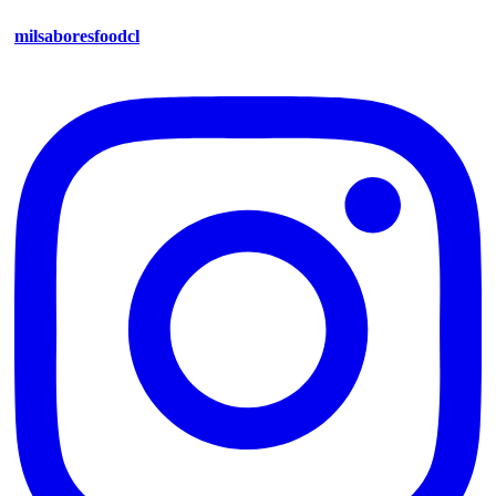
milsaboresfoodcl