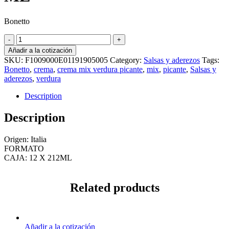
Bonetto
CREMA
DE
Añadir a la cotización
MIX
SKU:
F1009000E01191905005
Category:
Salsas y aderezos
Tags:
DE
Bonetto
,
crema
,
crema mix verdura picante
,
mix
,
picante
,
Salsas y
VERDURAS
aderezos
,
verdura
PICANTE
-
Description
212
ML
Description
quantity
Origen: Italia
FORMATO
CAJA: 12 X 212ML
Related products
Añadir a la cotización