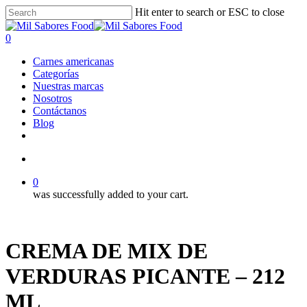
Skip
Hit enter to search or ESC to close
to
Close
main
Search
search
0
content
Menu
Carnes americanas
Categorías
Nuestras marcas
Nosotros
Contáctanos
Blog
facebook
linkedin
instagram
search
0
was successfully added to your cart.
CREMA DE MIX DE
VERDURAS PICANTE – 212
ML