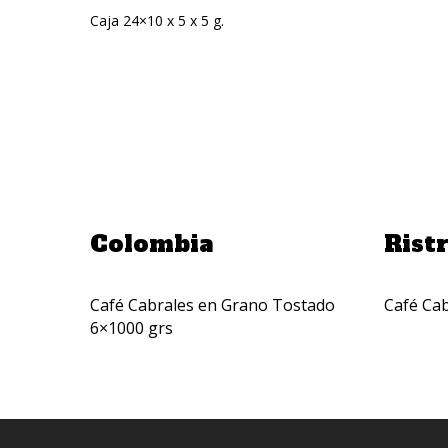
Caja 24×10 x 5 x 5 g.
Añadir A La Cotización
Colombia
Rist
Café Cabrales en Grano Tostado
Café Cab
6×1000 grs