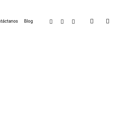
search
facebook
linkedin
instagram
táctanos
Blog