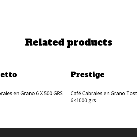
Related products
Añadir A La Cotización
Añadir A La Cotización
retto
Prestige
rales en Grano 6 X 500 GRS
Café Cabrales en Grano Tos
6×1000 grs