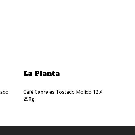
Añadir A La Cotización
La Planta
tado
Café Cabrales Tostado Molido 12 X
250g