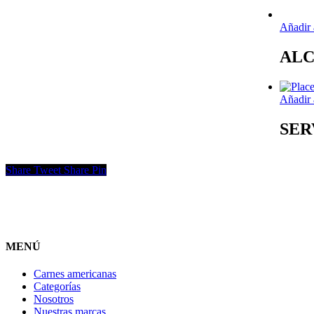
Añadir 
ALC
Añadir 
SER
Share
Tweet
Share
Pin
MENÚ
Carnes americanas
Categorías
Nosotros
Nuestras marcas