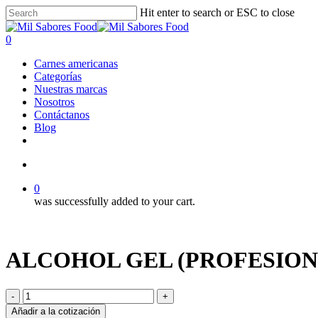
Skip
Hit enter to search or ESC to close
to
Close
main
Search
search
0
content
Menu
Carnes americanas
Categorías
Nuestras marcas
Nosotros
Contáctanos
Blog
facebook
linkedin
instagram
search
0
was successfully added to your cart.
ALCOHOL GEL (PROFESIONAL
ALCOHOL
GEL
Añadir a la cotización