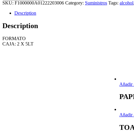
(PROFESIONAL)
SKU:
F1000000A01222203006
Category:
Suministros
Tags:
alcohol
2
X
Description
5
LTS
Description
quantity
FORMATO
CAJA: 2 X 5LT
Añadir 
PAP
Añadir 
TOA