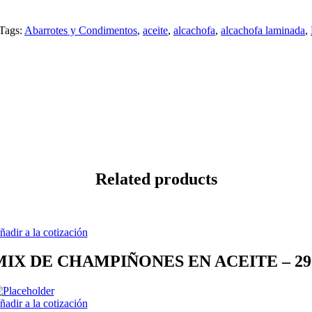
Tags:
Abarrotes y Condimentos
,
aceite
,
alcachofa
,
alcachofa laminada
,
Related products
ñadir a la cotización
MIX DE CHAMPIÑONES EN ACEITE – 29
ñadir a la cotización