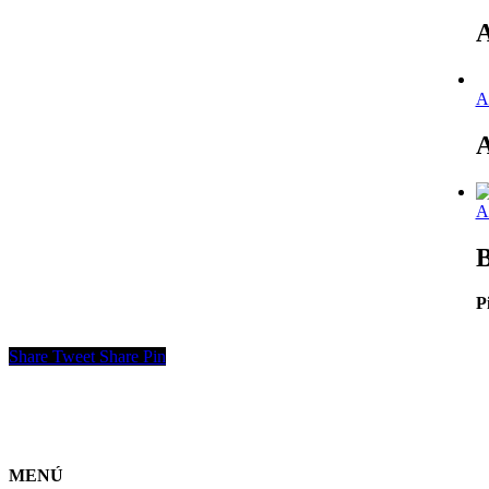
A
A
B
P
Share
Tweet
Share
Pin
MENÚ