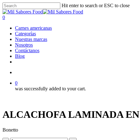
Skip
Hit enter to search or ESC to close
to
Close
main
Search
search
0
content
Menu
Carnes americanas
Categorías
Nuestras marcas
Nosotros
Contáctanos
Blog
facebook
linkedin
instagram
search
0
was successfully added to your cart.
ALCACHOFA LAMINADA EN A
Bonetto