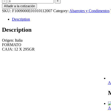
ALCACHOFA
LAMINADA
Añadir a la cotización
EN
SKU:
F1009000E01010112007
Category:
Abarrotes y Condimentos
ACEITE
-
Description
295
GR
Description
quantity
Origen: Italia
FORMATO
CAJA: 12 X 295GR
A
A