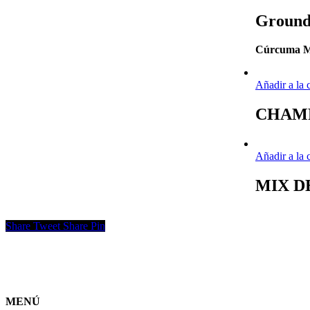
Ground
Cúrcuma M
Añadir a la 
CHAMP
Añadir a la 
MIX D
Share
Tweet
Share
Pin
MENÚ