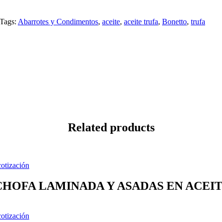
Tags:
Abarrotes y Condimentos
,
aceite
,
aceite trufa
,
Bonetto
,
trufa
Related products
cotización
HOFA LAMINADA Y ASADAS EN ACEITE
cotización