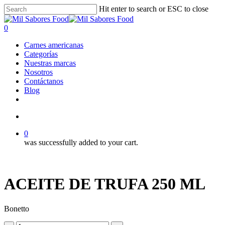
Skip
Hit enter to search or ESC to close
to
Close
main
Search
search
0
content
Menu
Carnes americanas
Categorías
Nuestras marcas
Nosotros
Contáctanos
Blog
facebook
linkedin
instagram
search
0
was successfully added to your cart.
ACEITE DE TRUFA 250 ML
Bonetto