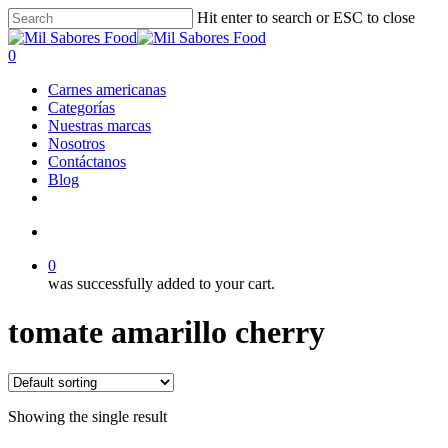
Skip
Hit enter to search or ESC to close
to
Close
main
Search
search
0
content
Menu
Carnes americanas
Categorías
Nuestras marcas
Nosotros
Contáctanos
Blog
facebook
linkedin
instagram
search
0
was successfully added to your cart.
tomate amarillo cherry
Showing the single result