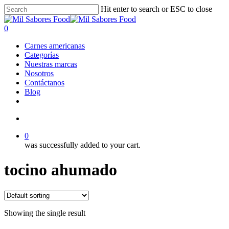
Skip
Hit enter to search or ESC to close
to
Close
main
Search
search
0
content
Menu
Carnes americanas
Categorías
Nuestras marcas
Nosotros
Contáctanos
Blog
facebook
linkedin
instagram
search
0
was successfully added to your cart.
tocino ahumado
Showing the single result