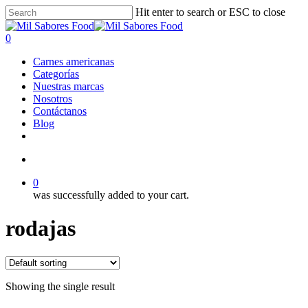
Skip
Hit enter to search or ESC to close
to
Close
main
Search
search
0
content
Menu
Carnes americanas
Categorías
Nuestras marcas
Nosotros
Contáctanos
Blog
facebook
linkedin
instagram
search
0
was successfully added to your cart.
rodajas
Showing the single result