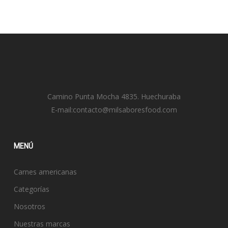
Camino Punta Mocha 4835. Huechuraba
E-mail:
contacto@milsaboresfood.com
MENÚ
Carnes americanas
Categorías
Nosotros
Nuestras marcas