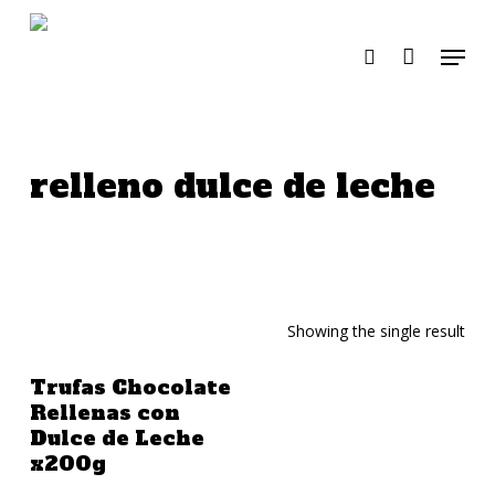
Skip
to
Menu
search
main
content
relleno dulce de leche
Showing the single result
Añadir A La Cotización
Trufas Chocolate
Rellenas con
Dulce de Leche
x200g