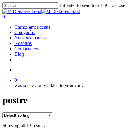
Skip
Hit enter to search or ESC to close
to
Close
main
Search
search
0
content
Menu
Carnes americanas
Categorías
Nuestras marcas
Nosotros
Contáctanos
Blog
facebook
linkedin
instagram
search
0
was successfully added to your cart.
postre
Showing all 12 results