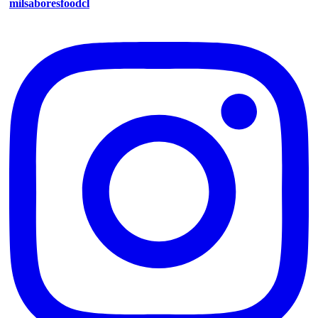
milsaboresfoodcl