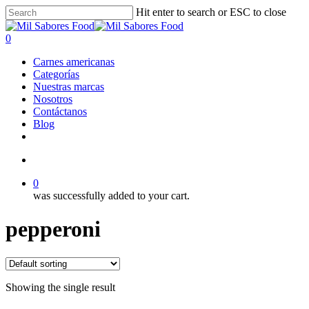
Skip
Hit enter to search or ESC to close
to
Close
main
Search
search
0
content
Menu
Carnes americanas
Categorías
Nuestras marcas
Nosotros
Contáctanos
Blog
facebook
linkedin
instagram
search
0
was successfully added to your cart.
pepperoni
Showing the single result