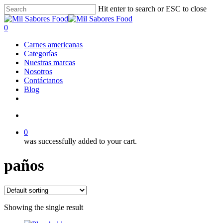
Skip
Hit enter to search or ESC to close
to
Close
main
Search
search
0
content
Menu
Carnes americanas
Categorías
Nuestras marcas
Nosotros
Contáctanos
Blog
facebook
linkedin
instagram
search
0
was successfully added to your cart.
paños
Showing the single result