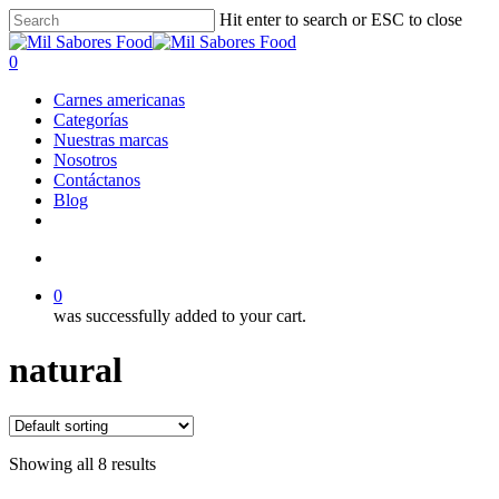
Skip
Hit enter to search or ESC to close
to
Close
main
Search
search
0
content
Menu
Carnes americanas
Categorías
Nuestras marcas
Nosotros
Contáctanos
Blog
facebook
linkedin
instagram
search
0
was successfully added to your cart.
natural
Showing all 8 results