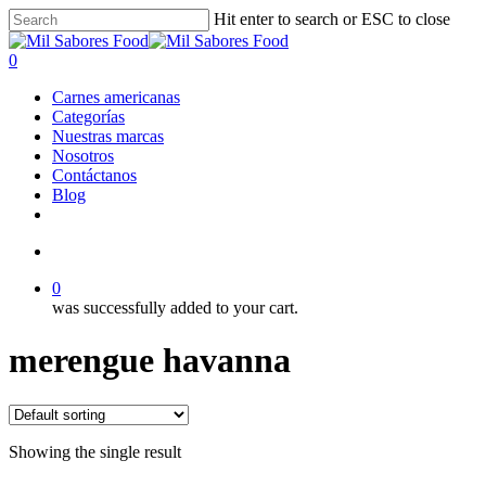
Skip
Hit enter to search or ESC to close
to
Close
main
Search
search
0
content
Menu
Carnes americanas
Categorías
Nuestras marcas
Nosotros
Contáctanos
Blog
facebook
linkedin
instagram
search
0
was successfully added to your cart.
merengue havanna
Showing the single result