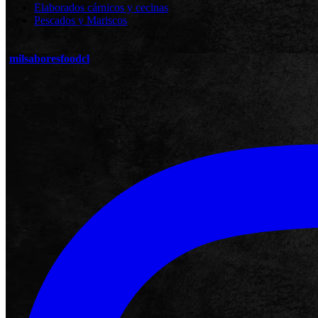
Elaborados cárnicos y cecinas
Pescados y Mariscos
milsaboresfoodcl