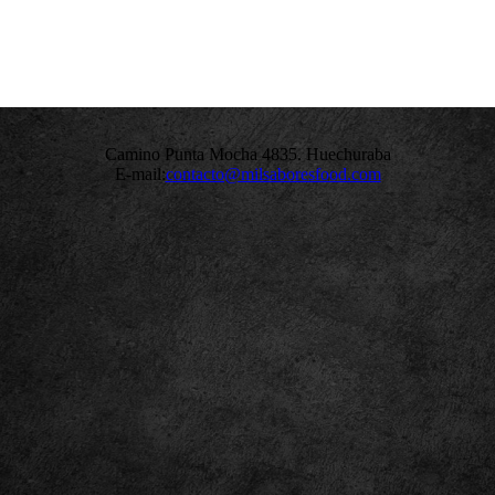
Camino Punta Mocha 4835. Huechuraba
E-mail:
contacto@milsaboresfood.com