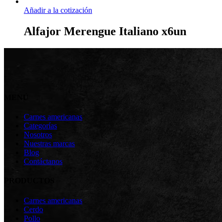
Añadir a la cotización
Alfajor Merengue Italiano x6un
MENÚ
Carnes americanas
Categorías
Nosotros
Nuestras marcas
Blog
Contáctanos
PRODUCTOS
Carnes americanas
Cerdo
Pollo