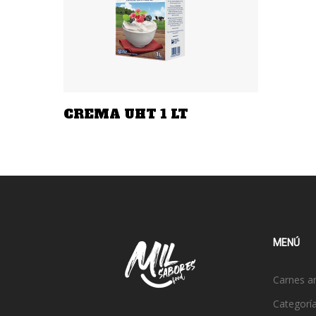
Añadir A La Cotización
CREMA UHT 1 LT
MENÚ
Carnes a
Categorí