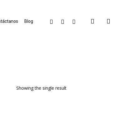
search
facebook
linkedin
instagram
táctanos
Blog
Showing the single result