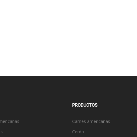
PRODUCTOS
mericanas
Carnes americanas
as
Cerdo