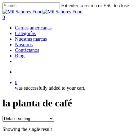
Skip
Hit enter to search or ESC to close
to
Close
main
Search
search
0
content
Menu
Carnes americanas
Categorías
Nuestras marcas
Nosotros
Contáctanos
Blog
facebook
linkedin
instagram
search
0
was successfully added to your cart.
la planta de café
Showing the single result