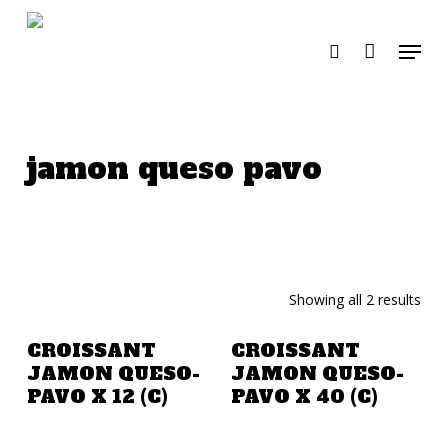
Skip
to
Menu
search
main
content
jamon queso pavo
Showing all 2 results
Añadir A La Cotización
Añadir A La Cotización
CROISSANT
CROISSANT
JAMON QUESO-
JAMON QUESO-
PAVO X 12 (C)
PAVO X 40 (C)