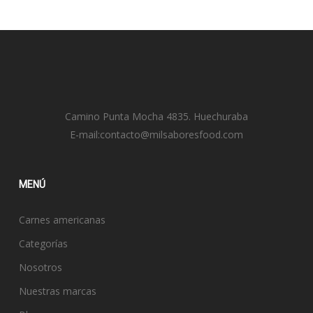
Camino Punta Mocha 4835. Huechuraba
E-mail:
contacto@milsaboresfood.com
MENÚ
Carnes americanas
Categorías
Nosotros
Nuestras marcas