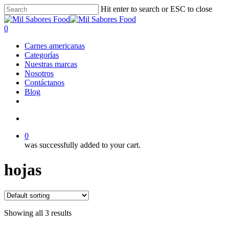
Skip
Hit enter to search or ESC to close
to
Close
main
Search
search
0
content
Menu
Carnes americanas
Categorías
Nuestras marcas
Nosotros
Contáctanos
Blog
facebook
linkedin
instagram
search
0
was successfully added to your cart.
hojas
Showing all 3 results