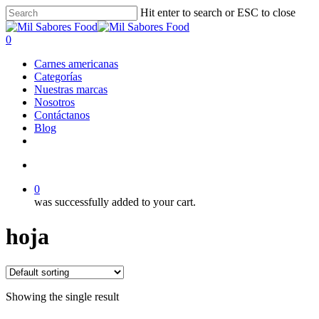
Skip
Hit enter to search or ESC to close
to
Close
main
Search
search
0
content
Menu
Carnes americanas
Categorías
Nuestras marcas
Nosotros
Contáctanos
Blog
facebook
linkedin
instagram
search
0
was successfully added to your cart.
hoja
Showing the single result