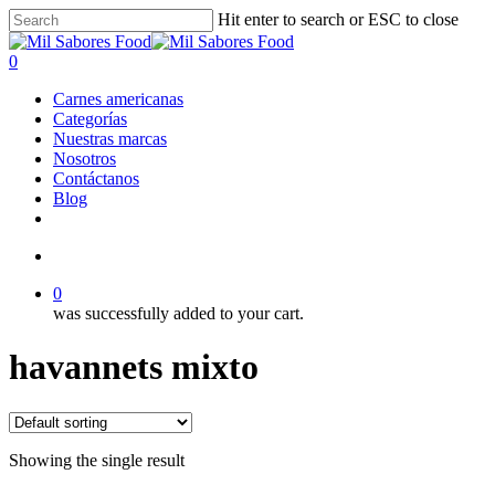
Skip
Hit enter to search or ESC to close
to
Close
main
Search
search
0
content
Menu
Carnes americanas
Categorías
Nuestras marcas
Nosotros
Contáctanos
Blog
facebook
linkedin
instagram
search
0
was successfully added to your cart.
havannets mixto
Showing the single result