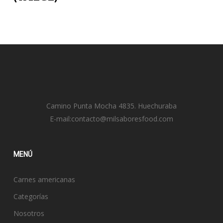
Camino Punta Mocha 4835. Huechuraba
E-mail:
contacto@milsaboresfood.com
MENÚ
Carnes americanas
Categorías
Nosotros