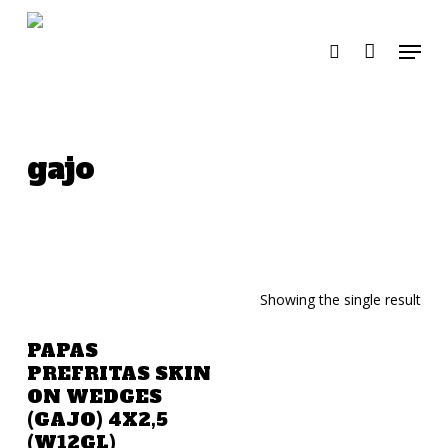
Skip
to
Menu
search
main
content
gajo
Showing the single result
Añadir A La Cotización
PAPAS
PREFRITAS SKIN
ON WEDGES
(GAJO) 4X2,5
(W12GL)