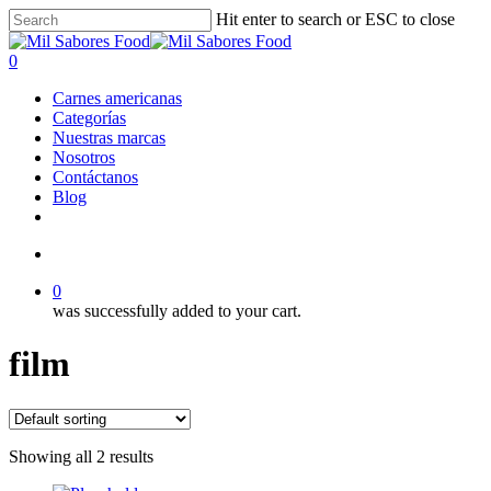
Skip
Hit enter to search or ESC to close
to
Close
main
Search
search
0
content
Menu
Carnes americanas
Categorías
Nuestras marcas
Nosotros
Contáctanos
Blog
facebook
linkedin
instagram
search
0
was successfully added to your cart.
film
Showing all 2 results