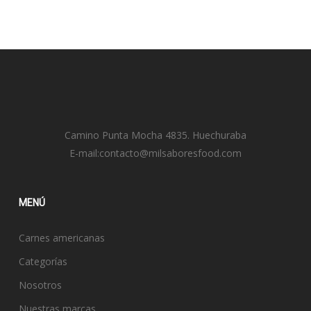
Camino Punta Mocha 4835. Huechuraba
E-mail:
contacto@milsaboresfood.com
MENÚ
Carnes americanas
Categorías
Nosotros
Nuestras marcas