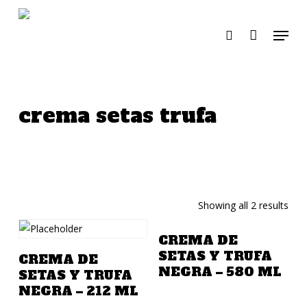
Skip
to
Menu
search
main
content
crema setas trufa
Showing all 2 results
Añadir A La Cotización
CREMA DE
Añadir A La Cotización
SETAS Y TRUFA
CREMA DE
NEGRA – 580 ML
SETAS Y TRUFA
NEGRA – 212 ML