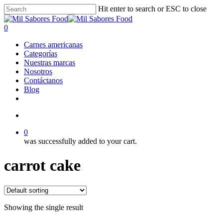
Skip
Hit enter to search or ESC to close
to
Close
main
Search
search
0
content
Menu
Carnes americanas
Categorías
Nuestras marcas
Nosotros
Contáctanos
Blog
facebook
linkedin
instagram
search
0
was successfully added to your cart.
carrot cake
Showing the single result