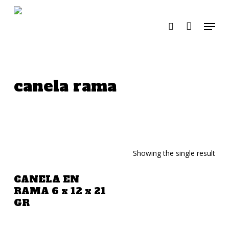
Skip
to
Menu
search
main
content
canela rama
Showing the single result
Añadir A La Cotización
CANELA EN
RAMA 6 x 12 x 21
GR