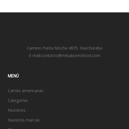
Camino Punta Mocha 4835. Huechuraba
E-mail:
contacto@milsaboresfood.com
MENÚ
Carnes americanas
Categorías
Nosotros
Nuestras marcas