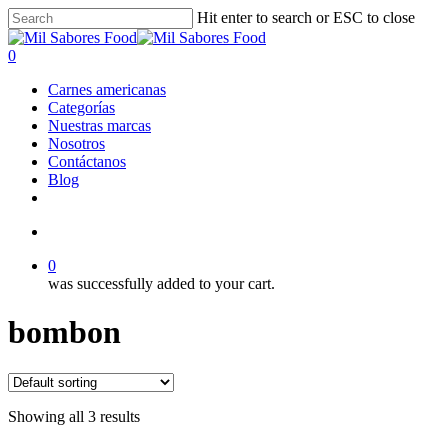
Skip
Hit enter to search or ESC to close
to
Close
main
Search
search
0
content
Menu
Carnes americanas
Categorías
Nuestras marcas
Nosotros
Contáctanos
Blog
facebook
linkedin
instagram
search
0
was successfully added to your cart.
bombon
Showing all 3 results