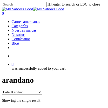
Skip
Hit enter to search or ESC to close
to
Close
main
Search
search
0
content
Menu
Carnes americanas
Categorías
Nuestras marcas
Nosotros
Contáctanos
Blog
facebook
linkedin
instagram
search
0
was successfully added to your cart.
arandano
Showing the single result