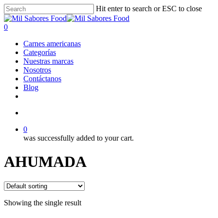
Skip
Hit enter to search or ESC to close
to
Close
main
Search
search
0
content
Menu
Carnes americanas
Categorías
Nuestras marcas
Nosotros
Contáctanos
Blog
facebook
linkedin
instagram
search
0
was successfully added to your cart.
AHUMADA
Showing the single result