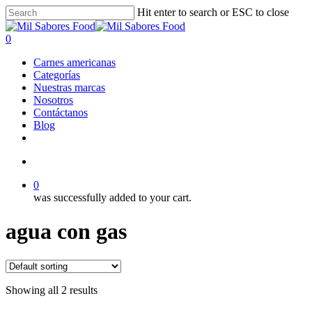
Skip
Hit enter to search or ESC to close
to
Close
main
Search
search
0
content
Menu
Carnes americanas
Categorías
Nuestras marcas
Nosotros
Contáctanos
Blog
facebook
linkedin
instagram
search
0
was successfully added to your cart.
agua con gas
Showing all 2 results